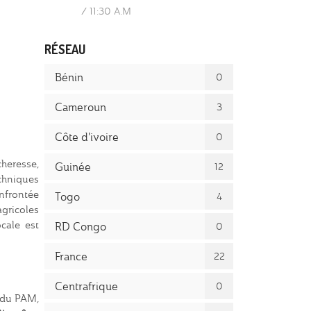
/
11:30 A.M
RÉSEAU
Bénin
0
Cameroun
3
Côte d'ivoire
0
heresse,
Guinée
12
chniques
nfrontée
Togo
4
gricoles
cale est
RD Congo
0
France
22
Centrafrique
0
e du PAM,