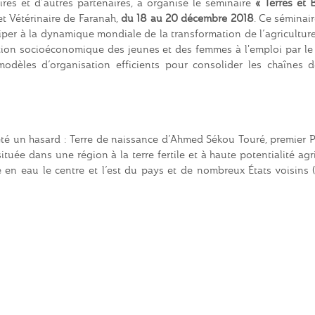
res et d’autres partenaires, a organisé le séminaire
« Terres et 
et Vétérinaire de Faranah,
du 18 au 20 décembre 2018
. Ce séminai
iper à la dynamique mondiale de la transformation de l’agricultur
ertion socioéconomique des jeunes et des femmes à l'emploi par le
 modèles d’organisation efficients pour consolider les chaînes d
 été un hasard : Terre de naissance d’Ahmed Sékou Touré, premier 
uée dans une région à la terre fertile et à haute potentialité agr
 en eau le centre et l’est du pays et de nombreux États voisins (
le Nigéria).