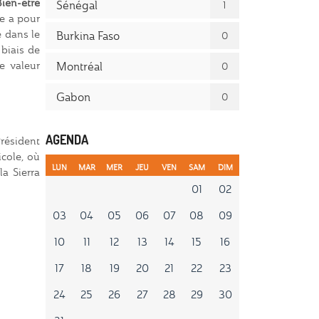
Bien-être
Sénégal
1
re a pour
e dans le
Burkina Faso
0
 biais de
e valeur
Montréal
0
Gabon
0
AGENDA
Président
icole, où
LUN
MAR
MER
JEU
VEN
SAM
DIM
la Sierra
01
02
03
04
05
06
07
08
09
10
11
12
13
14
15
16
17
18
19
20
21
22
23
24
25
26
27
28
29
30