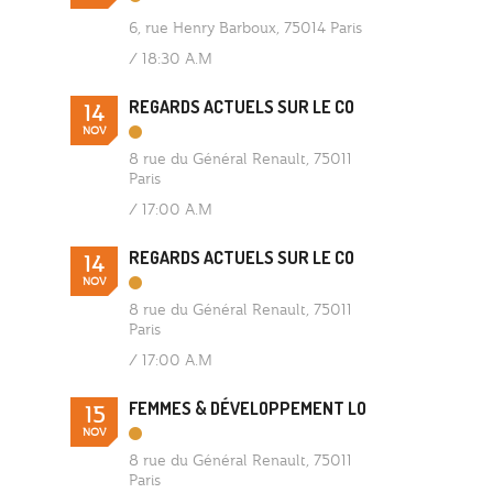
6, rue Henry Barboux, 75014 Paris
/
18:30 A.M
REGARDS ACTUELS SUR LE CO
14
NOV
8 rue du Général Renault, 75011
Paris
/
17:00 A.M
REGARDS ACTUELS SUR LE CO
14
NOV
8 rue du Général Renault, 75011
Paris
/
17:00 A.M
FEMMES & DÉVELOPPEMENT LO
15
NOV
8 rue du Général Renault, 75011
Paris